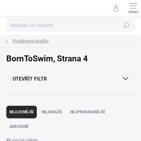
Přejít
na
obsah
Hledat
Prodávané značky
BornToSwim
, Strana 4
OTEVŘÍT FILTR
Ř
a
NEJLEVNĚJŠÍ
NEJDRAŽŠÍ
NEJPRODÁVANĚJŠÍ
z
e
ABECEDNĚ
n
í
45
položek celkem