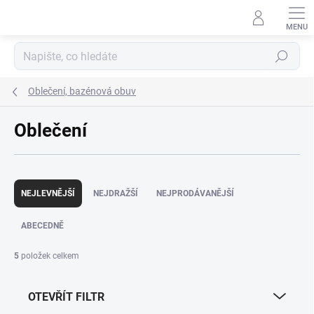
Přejít
na
obsah
Hledat
Oblečení, bazénová obuv
Oblečení
Ř
a
NEJLEVNĚJŠÍ
NEJDRAŽŠÍ
NEJPRODÁVANĚJŠÍ
z
e
ABECEDNĚ
n
í
5
položek celkem
p
r
OTEVŘÍT FILTR
o