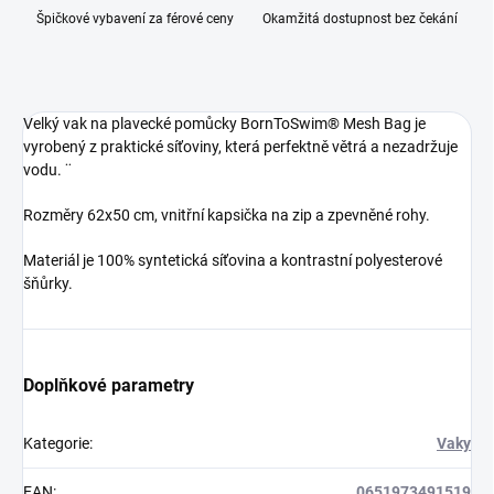
Špičkové vybavení za férové ceny
Okamžitá dostupnost bez čekání
Velký vak na plavecké pomůcky BornToSwim® Mesh Bag je
vyrobený z praktické síťoviny, která perfektně větrá a nezadržuje
vodu. ¨
Rozměry 62x50 cm, vnitřní kapsička na zip a zpevněné rohy.
Materiál je 100% syntetická síťovina a kontrastní polyesterové
šňůrky.
Doplňkové parametry
Kategorie
:
Vaky
EAN
:
0651973491519