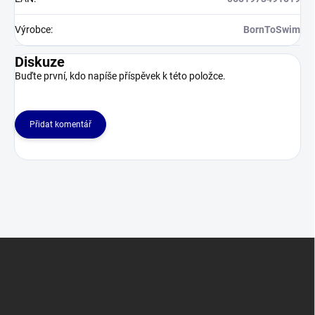
Výrobce
:
BornToSwim
Diskuze
Buďte první, kdo napíše příspěvek k této položce.
Přidat komentář
Z
á
p
a
t