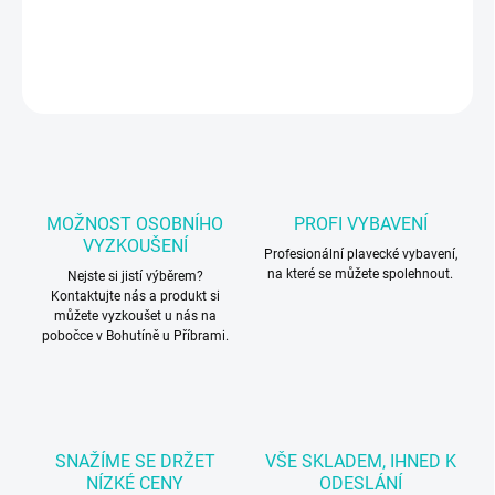
Velký pytel na pomůcky BTS
DETAILNÍ INFORMACE
ZEPTAT SE
MOŽNOST OSOBNÍHO
PROFI VYBAVENÍ
VYZKOUŠENÍ
Profesionální plavecké vybavení,
na které se můžete spolehnout.
Nejste si jistí výběrem?
Kontaktujte nás a produkt si
můžete vyzkoušet u nás na
pobočce v Bohutíně u Příbrami.
SNAŽÍME SE DRŽET
VŠE SKLADEM, IHNED K
NÍZKÉ CENY
ODESLÁNÍ