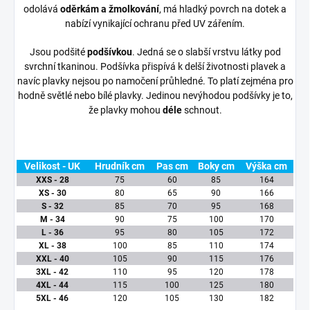
odolává
oděrkám a žmolkování
, má hladký povrch na dotek a
nabízí vynikající ochranu před UV zářením.
Jsou podšité
podšívkou
. Jedná se o slabší vrstvu látky pod
svrchní tkaninou. Podšívka přispívá k delší životnosti plavek a
navíc plavky nejsou po namočení průhledné. To platí zejména pro
hodně světlé nebo bílé plavky. Jedinou nevýhodou podšívky je to,
že plavky mohou
déle
schnout.
Velikost - UK
Hrudník cm
Pas cm
Boky cm
Výška cm
XXS - 28
75
60
85
164
XS - 30
80
65
90
166
S - 32
85
70
95
168
M - 34
90
75
100
170
L - 36
95
80
105
172
XL - 38
100
85
110
174
XXL - 40
105
90
115
176
3XL - 42
110
95
120
178
4XL - 44
115
100
125
180
5XL - 46
120
105
130
182