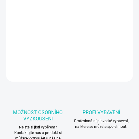
VELIKOST
MŮŽEME DORUČIT DO:
ZVOLTE VARIANTU
−
+
Přidat do košíku
Dámské plavky
DETAILNÍ INFORMACE
ZEPTAT SE
MOŽNOST OSOBNÍHO
PROFI VYBAVENÍ
VYZKOUŠENÍ
Profesionální plavecké vybavení,
na které se můžete spolehnout.
Nejste si jistí výběrem?
Kontaktujte nás a produkt si
můžete vyzkoušet u nás na