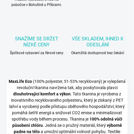
pobočce v Bohutíně u Příbrami.
SNAŽÍME SE DRŽET
VŠE SKLADEM, IHNED K
NÍZKÉ CENY
ODESLÁNÍ
Špičkové vybavení za férové ceny
Okamžitá dostupnost bez čekání
MaxLife Eco
(100% polyester, 51-53% recyklovaný) je vylepšená
revoluční tkanina navržena tak, aby poskytovala plavci
dlouhotrvající komfort a výkon
. Tato tkanina je vyrobena z
inovativního recyklovaného polyesteru, který je získaný z PET
lahví a vyrobený podle přístupu oběhového hospodářství, který
pomáhá šetřit energii a snižovat CO2 emise a minimalizovat
spotřebu vody během procesu. Tkanina je
100% odolná vůči
působení chlóru
. Jedná se o pružný materiál, který
výborně
padne na tělo
a umožní optimální volnost pohybu. Textilie