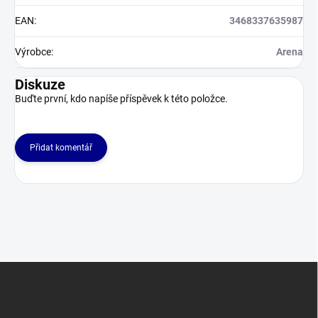
EAN
:
3468337635987
Výrobce
:
Arena
Diskuze
Buďte první, kdo napíše příspěvek k této položce.
Přidat komentář
Z
á
p
a