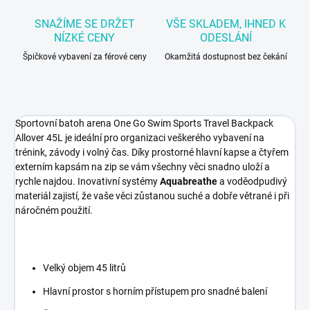
SNAŽÍME SE DRŽET
VŠE SKLADEM, IHNED K
NÍZKÉ CENY
ODESLÁNÍ
Špičkové vybavení za férové ceny
Okamžitá dostupnost bez čekání
Sportovní batoh arena One Go Swim Sports Travel Backpack
Allover 45L je ideální pro organizaci veškerého vybavení na
trénink, závody i volný čas. Díky prostorné hlavní kapse a čtyřem
externím kapsám na zip se vám všechny věci snadno uloží a
rychle najdou. Inovativní systémy
Aquabreathe
a voděodpudivý
materiál zajistí, že vaše věci zůstanou suché a dobře větrané i při
náročném použití.
Velký objem 45 litrů
Hlavní prostor s horním přístupem pro snadné balení