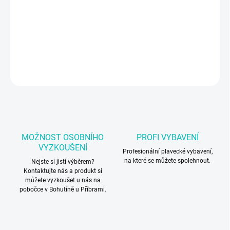
−
+
Přidat do košíku
Sportovní batoh Arena
DETAILNÍ INFORMACE
ZEPTAT SE
MOŽNOST OSOBNÍHO
PROFI VYBAVENÍ
VYZKOUŠENÍ
Profesionální plavecké vybavení,
na které se můžete spolehnout.
Nejste si jistí výběrem?
Kontaktujte nás a produkt si
můžete vyzkoušet u nás na
pobočce v Bohutíně u Příbrami.