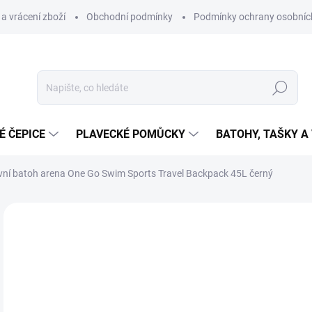
a vrácení zboží
Obchodní podmínky
Podmínky ochrany osobníc
Hledat
É ČEPICE
PLAVECKÉ POMŮCKY
BATOHY, TAŠKY A
vní batoh arena One Go Swim Sports Travel Backpack 45L černý
Neohodnoceno
Podrobnosti hodnocení
ZNAČKA
1 
Měr
SK
cena
MŮŽ