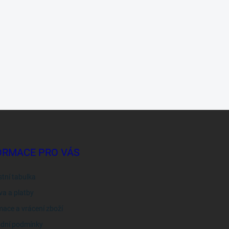
ORMACE PRO VÁS
stní tabulka
a a platby
ace a vrácení zboží
dní podmínky