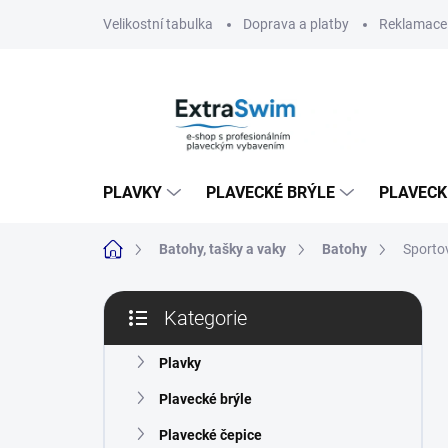
Přejít
Velikostní tabulka
Doprava a platby
Reklamace 
na
obsah
PLAVKY
PLAVECKÉ BRÝLE
PLAVECK
Domů
Batohy, tašky a vaky
Batohy
Sporto
P
Kategorie
o
Přeskočit
s
kategorie
t
Plavky
r
Plavecké brýle
a
n
Plavecké čepice