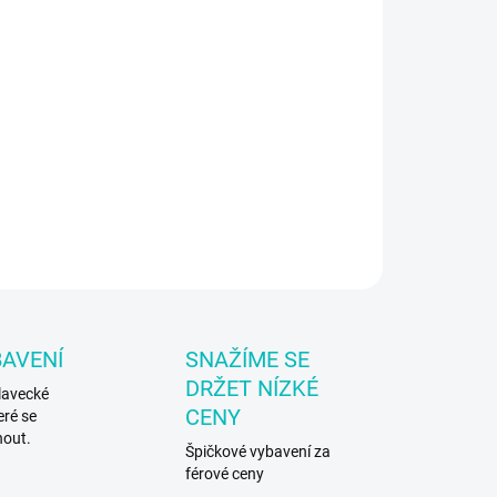
8.2026
−
+
Přidat do košíku
tovní batoh Arena
ILNÍ INFORMACE
ZEPTAT SE
BAVENÍ
SNAŽÍME SE
DRŽET NÍZKÉ
lavecké
CENY
eré se
nout.
Špičkové vybavení za
férové ceny