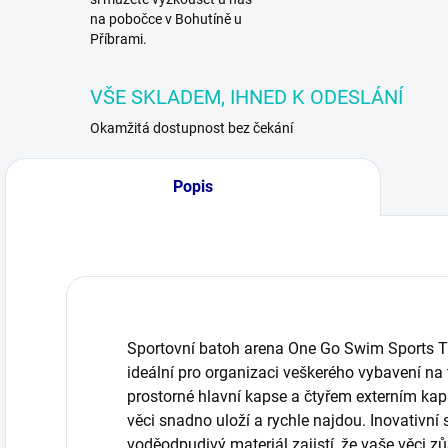
na pobočce v Bohutíně u
Příbrami.
VŠE SKLADEM, IHNED K ODESLÁNÍ
Okamžitá dostupnost bez čekání
Popis
Sportovní batoh arena One Go Swim Sports Tr
ideální pro organizaci veškerého vybavení na t
prostorné hlavní kapse a čtyřem externím ka
věci snadno uloží a rychle najdou. Inovativn
voděodpudivý materiál zajistí, že vaše věci z