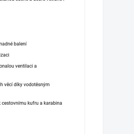
snadné balení
izaci
nalou ventilaci a
h věcí díky vodotěsným
k cestovnímu kufru a karabina