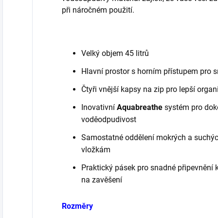
při náročném použití.
Velký objem 45 litrů
Hlavní prostor s horním přístupem pro 
Čtyři vnější kapsy na zip pro lepší organ
Inovativní
Aquabreathe
systém pro doko
voděodpudivost
Samostatné oddělení mokrých a suchýc
vložkám
Praktický pásek pro snadné připevnění 
na zavěšení
Rozměry