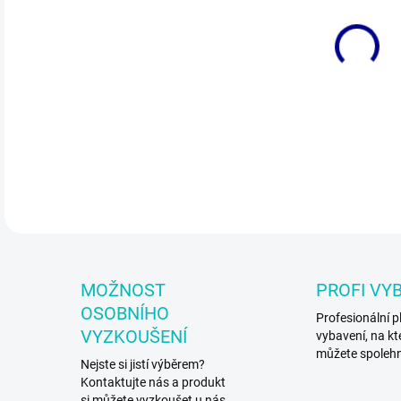
DO:
12.
Spor
DETA
MOŽNOST
PROFI VY
OSOBNÍHO
Profesionální p
VYZKOUŠENÍ
vybavení, na kt
můžete spoleh
Nejste si jistí výběrem?
Kontaktujte nás a produkt
si můžete vyzkoušet u nás