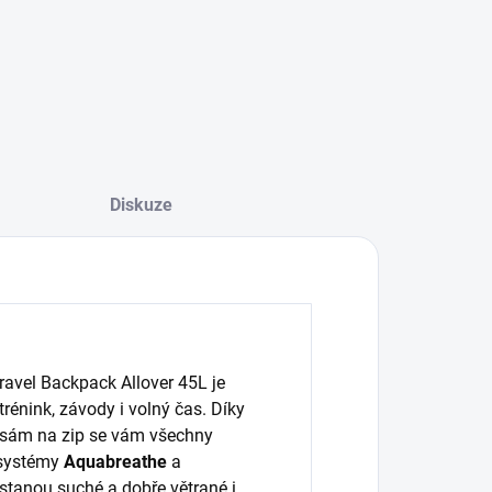
Diskuze
avel Backpack Allover 45L je
rénink, závody i volný čas. Díky
psám na zip se vám všechny
í systémy
Aquabreathe
a
ůstanou suché a dobře větrané i