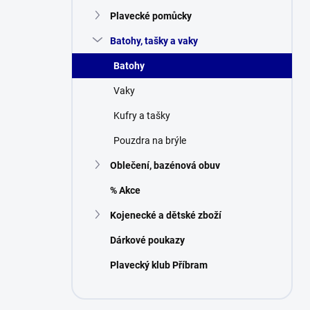
n
Plavecké pomůcky
í
p
Batohy, tašky a vaky
a
n
Batohy
e
Vaky
l
Kufry a tašky
Pouzdra na brýle
Oblečení, bazénová obuv
% Akce
Kojenecké a dětské zboží
Dárkové poukazy
Plavecký klub Příbram