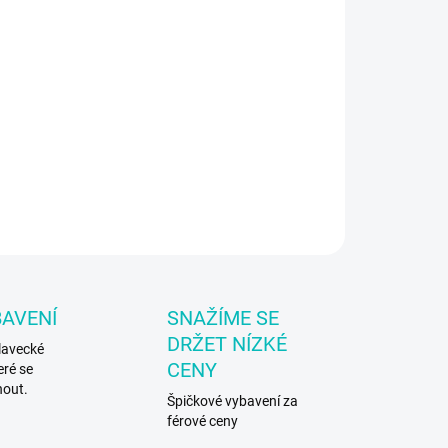
8.2026
−
+
Přidat do košíku
odní plavecké brýle Speedo
ILNÍ INFORMACE
ZEPTAT SE
BAVENÍ
SNAŽÍME SE
DRŽET NÍZKÉ
lavecké
CENY
eré se
nout.
Špičkové vybavení za
férové ceny