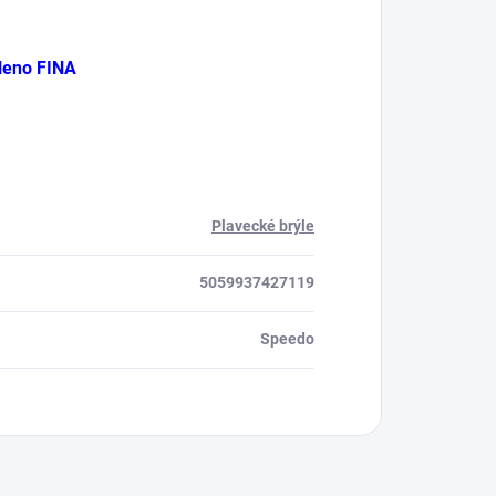
leno FINA
Plavecké brýle
5059937427119
Speedo