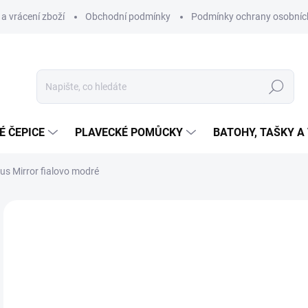
a vrácení zboží
Obchodní podmínky
Podmínky ochrany osobníc
Hledat
É ČEPICE
PLAVECKÉ POMŮCKY
BATOHY, TAŠKY A
us Mirror fialovo modré
Neohodnoceno
Podrobnosti hodnocení
ZNAČKA
1 
Měr
SK
cena
MŮŽ