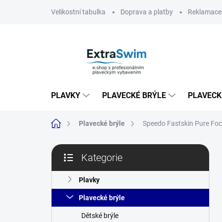
Přejít
Velikostní tabulka
Doprava a platby
Reklamace 
na
obsah
PLAVKY
PLAVECKÉ BRÝLE
PLAVECK
Domů
Plavecké brýle
Speedo Fastskin Pure Foc
P
Kategorie
o
Přeskočit
s
kategorie
t
Plavky
r
Plavecké brýle
a
n
Dětské brýle