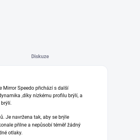
Diskuze
 Mirror Speedo přichází s další
ynamika ,díky nízkému profilu brýlí, a
brýlí.
ů. Je navržena tak, aby se brýle
okonale přilne a nepůsobí téměř žádný
dné otlaky.