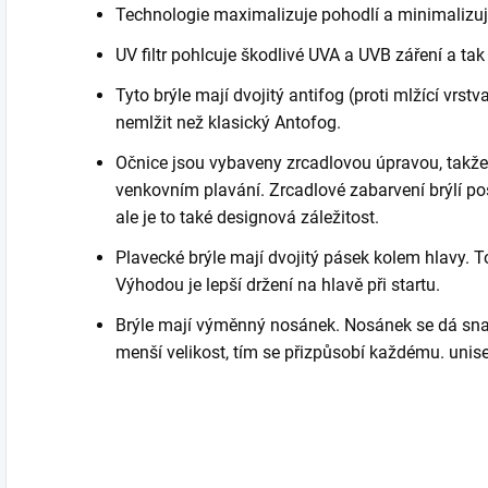
Technologie maximalizuje pohodlí a minimalizuj
UV filtr pohlcuje škodlivé UVA a UVB záření a tak
Tyto brýle mají dvojitý antifog (proti mlžící vrstv
nemlžit než klasický Antofog.
Očnice jsou vybaveny zrcadlovou úpravou, takže j
venkovním plavání. Zrcadlové zabarvení brýlí po
ale je to také designová záležitost.
Plavecké brýle mají dvojitý pásek kolem hlavy. T
Výhodou je lepší držení na hlavě při startu.
Brýle mají výměnný nosánek. Nosánek se dá sna
menší velikost, tím se přizpůsobí každému. unise