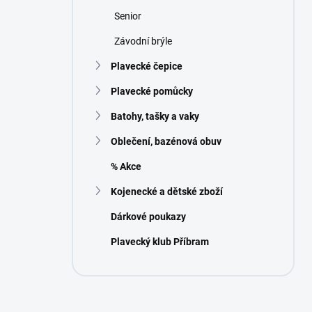
n
Senior
í
p
Závodní brýle
a
n
Plavecké čepice
e
Plavecké pomůcky
l
Batohy, tašky a vaky
Oblečení, bazénová obuv
% Akce
Kojenecké a dětské zboží
Dárkové poukazy
Plavecký klub Příbram