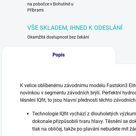
na pobočce v Bohutíně u
Příbrami.
VŠE SKLADEM, IHNED K ODESLÁNÍ
Okamžitá dostupnost bez čekání
Popis
K velice oblíbenému závodnímu modelu Fastskin3 Elite
novinkou v segmentu závodních brýlí. Perfektní hydrod
těsnění IQfit, to jsou hlavní přednosti těchto závodních 
Technologie IQfit vychází z dlouholetých výzkum
dokonale přizpůsobili tvaru hlavy. Těsnění se d
tlak na obličej, takže po plavání nebudete mít žá