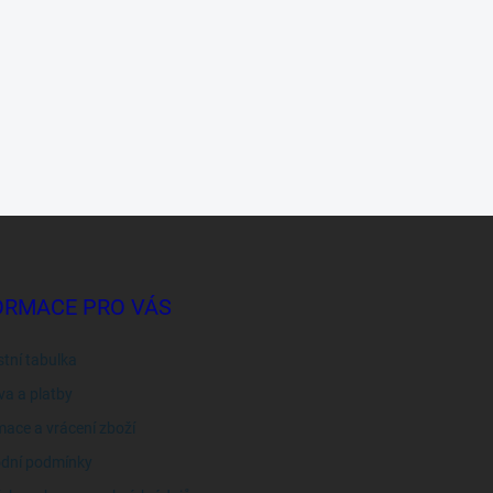
ORMACE PRO VÁS
stní tabulka
a a platby
ace a vrácení zboží
dní podmínky