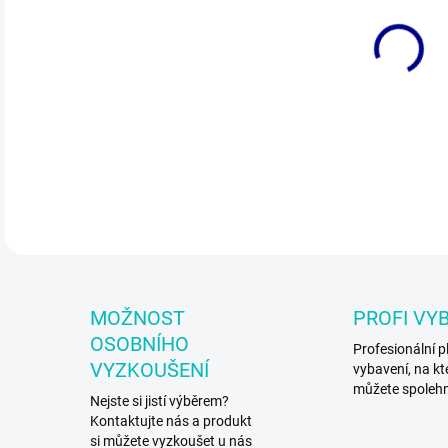
DO:
12.
Záv
DETA
MOŽNOST
PROFI VY
OSOBNÍHO
Profesionální p
VYZKOUŠENÍ
vybavení, na kt
můžete spoleh
Nejste si jistí výběrem?
Kontaktujte nás a produkt
si můžete vyzkoušet u nás