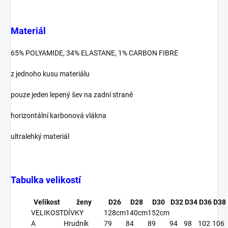
Materiál
65% POLYAMIDE, 34% ELASTANE, 1% CARBON FIBRE
z jednoho kusu materiálu
pouze jeden lepený šev na zadní straně
horizontální karbonová vlákna
ultralehký materiál
Tabulka velikostí
Velikost
ženy
D26
D28
D30
D32
D34
D36
D38
VELIKOST
DÍVKY
128cm
140cm
152cm
A
Hrudník
79
84
89
94
98
102
106