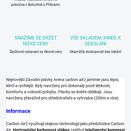
pobočce v Bohutíně u Příbrami.
SNAŽÍME SE DRŽET
VŠE SKLADEM, IHNED K
NÍZKÉ CENY
ODESLÁNÍ
Špičkové vybavení za férové ceny
Okamžitá dostupnost bez čekání
Nejnovější Závodní plavky Arena carbon air2 jammer jsou lepsí,
lehčí a rychlejší. Byly navrženy pro dokonalý pocit lehkosti,
komfortu a volnosti pohybu. Plavky se dobře oblékají. Jsou
navrženy převážně pro středotraťaře a vytrvalce (200m a více).
Informace
Carbon Air2 využívají stejnou technologii jako předchůdce Carbon
Air.
Horizontální karbonová vlákna
zajištují
inteligentní kompresi