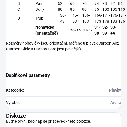
B
Pas
62
66
70
74
78
82
86
C
Boky
80
85
90
95
100
105
110
136-
146-
156-
166-
171-
176-
181-
D
Trup
143
153
163
173
178
183
186
Nohavička
31-
32-
33-
28-35
30-37
(orientačně)
38
39
44
Rozměry nohavičky jsou orientační. Měřeno u plavek Carbon Air2
(Carbon Glide a Carbon Core jsou pevnější)
Doplňkové parametry
Kategorie
:
Plavky
Výrobce
:
Arena
Diskuze
Buďte první, kdo napíše příspěvek k této položce.