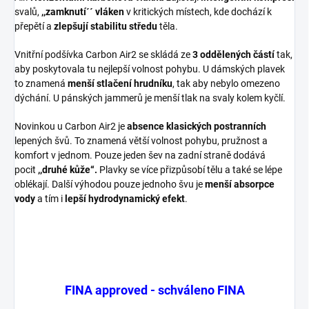
svalů,
,,zamknutí´´ vláken
v kritických místech, kde dochází k
přepětí a
zlepšují stabilitu středu
těla.
Vnitřní podšívka Carbon Air2 se skládá ze
3 oddělených částí
tak,
aby poskytovala tu nejlepší volnost pohybu. U dámských plavek
to znamená
menší stlačení hrudníku
, tak aby nebylo omezeno
dýchání. U pánských jammerů je menší tlak na svaly kolem kyčlí.
Novinkou u Carbon Air2 je
absence klasických postranních
lepených švů. To znamená větší volnost pohybu, pružnost a
komfort v jednom. Pouze jeden šev na zadní straně dodává
pocit
,,druhé kůže“.
Plavky se více přizpůsobí tělu a také se lépe
oblékají. Další výhodou pouze jednoho švu je
menší absorpce
vody
a tím i
lepší hydrodynamický efekt
.
FINA approved - schváleno FINA