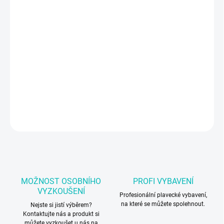
VELIKOST
MŮŽEME DORUČIT DO:
ZVOLTE VARIANTU
−
+
Přidat do košíku
Závodní plavky Arena
DETAILNÍ INFORMACE
ZEPTAT SE
MOŽNOST OSOBNÍHO
PROFI VYBAVENÍ
VYZKOUŠENÍ
Profesionální plavecké vybavení,
na které se můžete spolehnout.
Nejste si jistí výběrem?
Kontaktujte nás a produkt si
můžete vyzkoušet u nás na