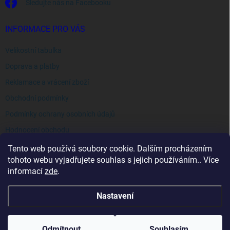
Sledujte nás na Facebooku
INFORMACE PRO VÁS
Velikostní tabulka
Doprava a platby
Reklamace a vrácení zboží
Obchodní podmínky
Podmínky ochrany osobních údajů
Hodnocení obchodu
Tento web používá soubory cookie. Dalším procházením
tohoto webu vyjadřujete souhlas s jejich používáním.. Více
informací
zde
.
Nastavení
Copyright 2026
Extraswim
. Všechna práva vyhrazena.
Odmítnout
Souhlasím