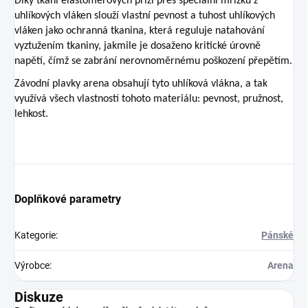
Díky tkaní elastomerových přízí přes speciální mřížku z
uhlíkových vláken slouží vlastní pevnost a tuhost uhlíkových
vláken jako ochranná tkanina, která reguluje natahování
vyztužením tkaniny, jakmile je dosaženo kritické úrovně
napětí, čímž se zabrání nerovnoměrnému poškození přepětím.
Závodní plavky arena obsahují tyto uhlíková vlákna, a tak
využívá všech vlastností tohoto materiálu: pevnost, pružnost,
lehkost.
Doplňkové parametry
Kategorie
:
Pánské
Výrobce
:
Arena
Diskuze