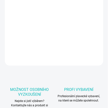
VELIKOST
MŮŽEME DORUČIT DO:
ZVOLTE VARIANTU
−
+
Přidat do košíku
Závodní plavky Arena
DETAILNÍ INFORMACE
ZEPTAT SE
MOŽNOST OSOBNÍHO
PROFI VYBAVENÍ
VYZKOUŠENÍ
Profesionální plavecké vybavení,
na které se můžete spolehnout.
Nejste si jistí výběrem?
Kontaktujte nás a produkt si