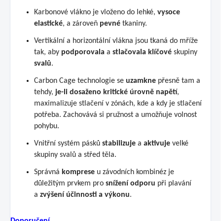
Karbonové vlákno je vloženo do lehké,
vysoce
elastické
, a zároveň
pevné
tkaniny.
Vertikální a horizontální vlákna jsou tkaná do mříže
tak, aby
podporovala
a
stlačovala
klíčové
skupiny
svalů
.
Carbon Cage technologie se
uzamkne
přesně tam a
tehdy,
je-li dosaženo kritické úrovně napětí
,
maximalizuje stlačení v zónách, kde a kdy je stlačení
potřeba. Zachovává si pružnost a umožňuje volnost
pohybu.
Vnitřní systém pásků
stabilizuje
a
aktivuje
velké
skupiny svalů a střed těla.
Správná
komprese
u závodních kombinéz je
důležitým prvkem pro
snížení odporu
při plavání
a
zvýšení účinnosti a výkonu
.