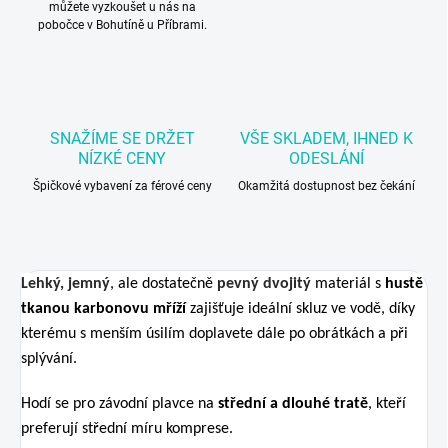
můžete vyzkoušet u nás na
pobočce v Bohutíně u Příbrami.
SNAŽÍME SE DRŽET
VŠE SKLADEM, IHNED K
NÍZKÉ CENY
ODESLÁNÍ
Špičkové vybavení za férové ceny
Okamžitá dostupnost bez čekání
Lehký, jemný
, ale dostatečně
pevný dvojitý
materiál s
hustě
tkanou karbonovu mříží
zajišťuje ideální skluz ve vodě, díky
kterému s menším úsilím doplavete dále po obrátkách a při
splývání.
Hodí se pro závodní plavce na
střední a dlouhé tratě
, kteří
preferují střední míru komprese.