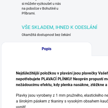
si můžete vyzkoušet u nás
na pobočce v Bohutíně u
Příbrami.
VŠE SKLADEM, IHNED K ODESLÁNÍ
Okamžitá dostupnost bez čekání
Popis
Nejdůležitější položkou v plavání jsou plavečky Va
nepotřebujete PLAVACÍ PLÍNKU! Neoprén propustí mo
nežádoucímu efektu, kdy plenka nasákne, ztěžkne 
Plavky jsou vyrobeny z 1 mm pružného, elastického n
a širokým páskem z tkaniny s vysokým obsahem kauču
uvnitř.