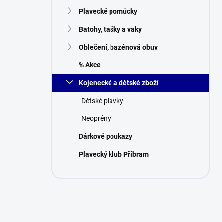
n
Plavecké pomůcky
í
p
Batohy, tašky a vaky
a
n
Oblečení, bazénová obuv
e
% Akce
l
Kojenecké a dětské zboží
Dětské plavky
Neoprény
Dárkové poukazy
Plavecký klub Příbram