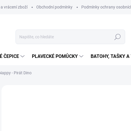
a vrácení zboží
Obchodní podmínky
Podmínky ochrany osobníc
Hledat
É ČEPICE
PLAVECKÉ POMŮCKY
BATOHY, TAŠKY A
appy - Pirát Dino
Neohodnoceno
Podrobnosti hodnocení
ZNAČKA
3
Měr
ZVO
cena