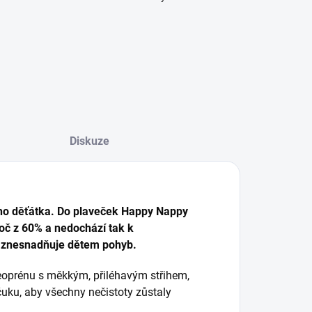
Diskuze
šeho děťátka. Do plaveček Happy Nappy
č z 60% a nedochází tak k
a znesnadňuje dětem pohyb.
eoprénu s měkkým, přiléhavým střihem,
ku, aby všechny nečistoty zůstaly