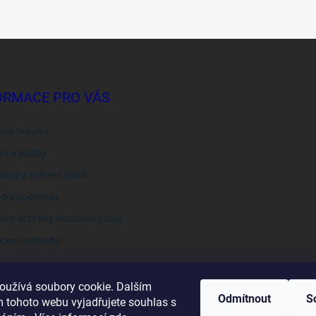
ORMACE PRO VÁS
stní tabulka
a a platby
ace a vrácení zboží
dní podmínky
nky ochrany osobních údajů
cení obchodu
oužívá soubory cookie. Dalším
Odmítnout
S
 tohoto webu vyjadřujete souhlas s