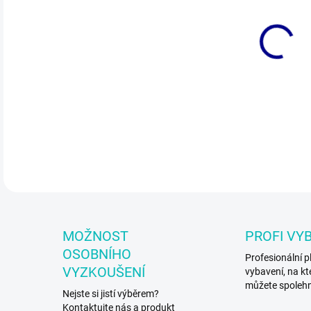
VEL
MŮŽ
Dět
DETA
MOŽNOST
PROFI VY
OSOBNÍHO
Profesionální p
VYZKOUŠENÍ
vybavení, na kt
můžete spoleh
Nejste si jistí výběrem?
Kontaktujte nás a produkt