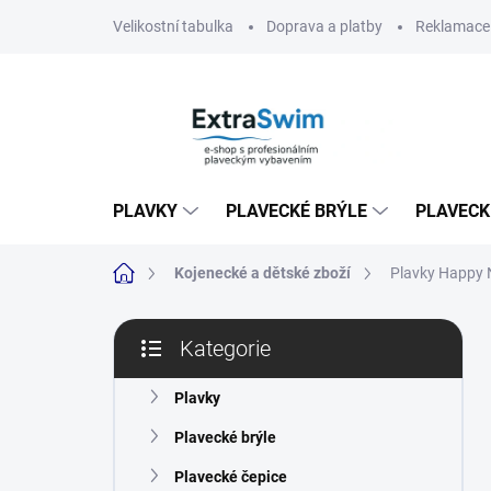
Přejít
Velikostní tabulka
Doprava a platby
Reklamace 
na
obsah
PLAVKY
PLAVECKÉ BRÝLE
PLAVECK
Domů
Kojenecké a dětské zboží
Plavky Happy N
P
Kategorie
o
Přeskočit
s
kategorie
t
Plavky
r
Plavecké brýle
a
n
Plavecké čepice