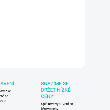
IKOST
EME DORUČIT DO:
ZVOLTE VARIANTU
−
+
Přidat do košíku
ské plavky Happy Nappy
ILNÍ INFORMACE
ZEPTAT SE
BAVENÍ
SNAŽÍME SE
DRŽET NÍZKÉ
lavecké
CENY
eré se
nout.
Špičkové vybavení za
férové ceny