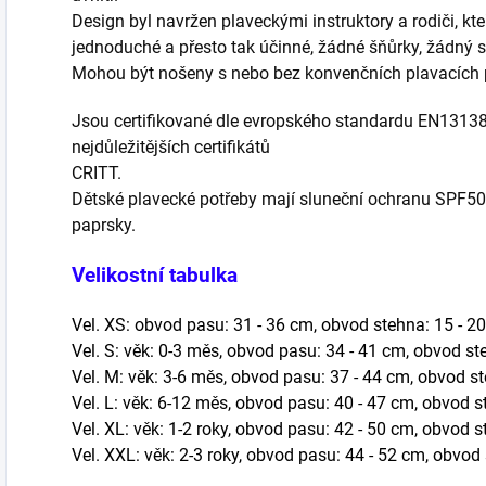
Design byl navržen plaveckými instruktory a rodiči, kt
jednoduché a přesto tak účinné, žádné šňůrky, žádný 
Mohou být nošeny s nebo bez konvenčních plavacích pl
Jsou certifikované dle evropského standardu EN13138
nejdůležitějších certifikátů
CRITT.
Dětské plavecké potřeby mají sluneční ochranu SPF50
paprsky.
Velikostní tabulka
Vel. XS: obvod pasu: 31 - 36 cm, obvod stehna: 15 - 2
Vel. S: věk: 0-3 měs, obvod pasu: 34 - 41 cm, obvod st
Vel. M: věk: 3-6 měs, obvod pasu: 37 - 44 cm, obvod s
Vel. L: věk: 6-12 měs, obvod pasu: 40 - 47 cm, obvod s
Vel. XL: věk: 1-2 roky, obvod pasu: 42 - 50 cm, obvod 
Vel. XXL: věk: 2-3 roky, obvod pasu: 44 - 52 cm, obvod