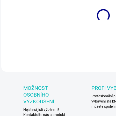
VEL
MŮŽ
Pla
DETA
MOŽNOST
PROFI VY
OSOBNÍHO
Profesionální p
VYZKOUŠENÍ
vybavení, na kt
můžete spoleh
Nejste si jistí výběrem?
Kontaktujte nás a produkt