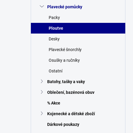
n
Plavecké pomůcky
í
p
Packy
a
n
Ploutve
e
Desky
l
Plavecké šnorchly
Osušky a ručníky
Ostatní
Batohy, tašky a vaky
Oblečení, bazénová obuv
% Akce
Kojenecké a dětské zboží
Dárkové poukazy