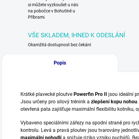
si můžete vyzkoušet u nás
na pobočce v Bohutíně u
Příbrami.
VŠE SKLADEM, IHNED K ODESLÁNÍ
Okamžitá dostupnost bez čekání
Popis
Krátké plavecké ploutve
Powerfin Pro II
jsou ideální p
Jsou určeny pro silový trénink a
zlepšení kopu nohou
otevřená pata zajišťuje maximální flexibilitu kotníku, o
Vybaveno speciálními zářezy na spodní straně pro rych
kontrolu. Levá a pravá ploutev jsou tvarovány jednotli
maximální pohodlí
a snižuje riziko vzniku puchýřů. Be