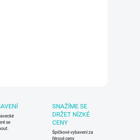
IKOST
EME DORUČIT DO:
ZVOLTE VARIANTU
−
+
Přidat do košíku
vecké ploutve Arena
ILNÍ INFORMACE
ZEPTAT SE
BAVENÍ
SNAŽÍME SE
DRŽET NÍZKÉ
lavecké
CENY
eré se
nout.
Špičkové vybavení za
férové ceny