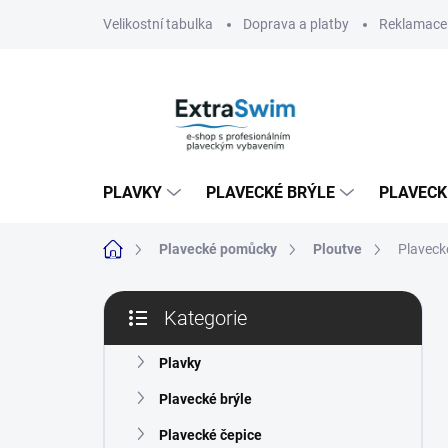
Přejít
Velikostní tabulka
Doprava a platby
Reklamace 
na
obsah
PLAVKY
PLAVECKÉ BRÝLE
PLAVECK
Domů
Plavecké pomůcky
Ploutve
Plavecké
P
Kategorie
o
Přeskočit
s
kategorie
t
Plavky
r
Plavecké brýle
a
n
Plavecké čepice