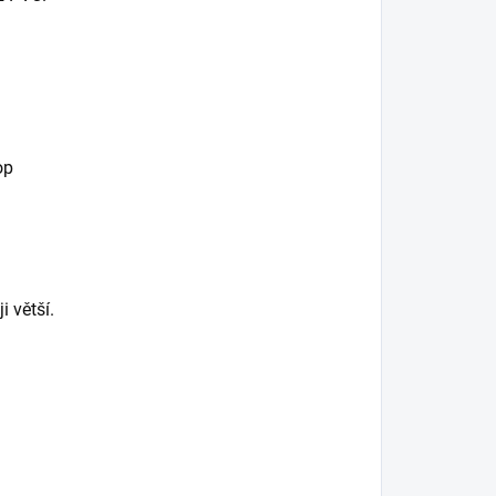
op
i větší.