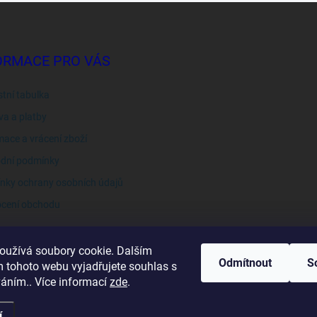
ORMACE PRO VÁS
stní tabulka
a a platby
ace a vrácení zboží
dní podmínky
nky ochrany osobních údajů
cení obchodu
oužívá soubory cookie. Dalším
Odmítnout
S
 tohoto webu vyjadřujete souhlas s
váním.. Více informací
zde
.
í