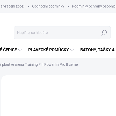
a vrácení zboží
Obchodní podmínky
Podmínky ochrany osobníc
Hledat
É ČEPICE
PLAVECKÉ POMŮCKY
BATOHY, TAŠKY A
 ploutve arena Training Fin Powerfin Pro II černé
Neohodnoceno
Podrobnosti hodnocení
ZNAČKA
1 
Měr
ZVO
cena