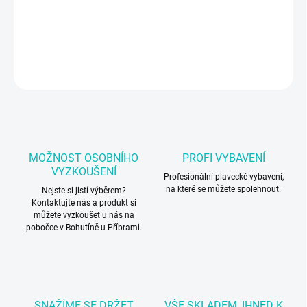
Plavecké brýle Speedo
DETAILNÍ INFORMACE
ZEPTAT SE
MOŽNOST OSOBNÍHO
PROFI VYBAVENÍ
VYZKOUŠENÍ
Profesionální plavecké vybavení,
na které se můžete spolehnout.
Nejste si jistí výběrem?
Kontaktujte nás a produkt si
můžete vyzkoušet u nás na
pobočce v Bohutíně u Příbrami.
SNAŽÍME SE DRŽET
VŠE SKLADEM, IHNED K