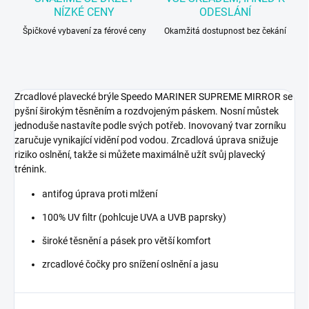
NÍZKÉ CENY
ODESLÁNÍ
Špičkové vybavení za férové ceny
Okamžitá dostupnost bez čekání
Zrcadlové plavecké brýle Speedo MARINER SUPREME MIRROR se
pyšní širokým těsněním a rozdvojeným páskem. Nosní můstek
jednoduše nastavíte podle svých potřeb. Inovovaný tvar zorníku
zaručuje vynikající vidění pod vodou. Zrcadlová úprava snižuje
riziko oslnění, takže si můžete maximálně užít svůj plavecký
trénink.
antifog úprava proti mlžení
100% UV filtr (pohlcuje UVA a UVB paprsky)
široké těsnění a pásek pro větší komfort
zrcadlové čočky pro snížení oslnění a jasu