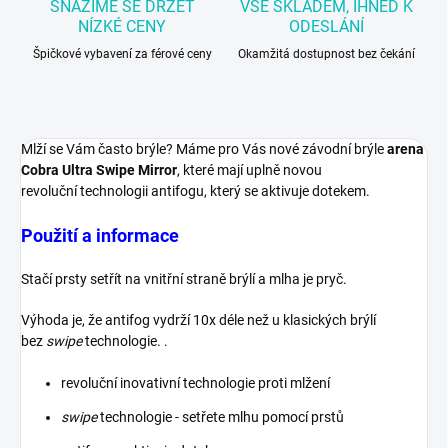
SNAŽÍME SE DRŽET
VŠE SKLADEM, IHNED K
NÍZKÉ CENY
ODESLÁNÍ
Špičkové vybavení za férové ceny
Okamžitá dostupnost bez čekání
Mlží se Vám často brýle? Máme pro Vás nové závodní brýle
arena
Cobra Ultra Swipe Mirror
, které mají uplně novou
revoluční technologii antifogu, který se aktivuje dotekem.
Použití a informace
Stačí prsty setřít na vnitřní straně brýlí a mlha je pryč.
Výhoda je, že antifog vydrží 10x déle než u klasických brýlí
bez
swipe
technologie. .
revoluční inovativní technologie proti mlžení
swipe
technologie - setřete mlhu pomocí prstů