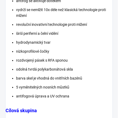
antifog se aktivuje dotekem
vydrží se nemlžit 10x déle než klasická technologie proti
mlžení
revoluční inovativní technologie proti mlžení
širší periferní a čelní vidění
hydrodynamický tvar
nízkoprofilové čočky
rozdvojený pásek s RFA sponou
odolná tvrdá polykarbonátová skla
barva skel je vhodná do vnitřních bazénů
5 vyměnitelných nosních můstků
antifogová úprava a UV ochrana
Cílová skupina