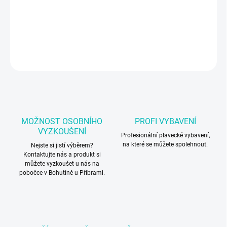
Plavecké závodní brýle Arena
DETAILNÍ INFORMACE
ZEPTAT SE
MOŽNOST OSOBNÍHO
PROFI VYBAVENÍ
VYZKOUŠENÍ
Profesionální plavecké vybavení,
na které se můžete spolehnout.
Nejste si jistí výběrem?
Kontaktujte nás a produkt si
můžete vyzkoušet u nás na
pobočce v Bohutíně u Příbrami.