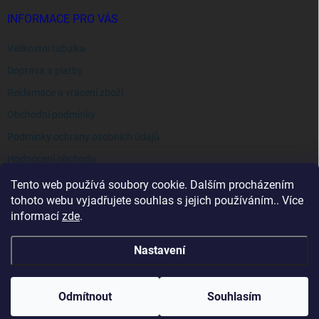
INFORMACE PRO VÁS
Velikostní tabulka
Doprava a platby
Reklamace a vrácení zboží
Obchodní podmínky
Podmínky ochrany osobních údajů
Hodnocení obchodu
Tento web používá soubory cookie. Dalším procházením
tohoto webu vyjadřujete souhlas s jejich používáním.. Více
informací
zde
.
Nastavení
Copyright 2026
Extraswim
. Všechna práva vyhrazena.
Odmítnout
Souhlasím
Vytvořil Shoptet