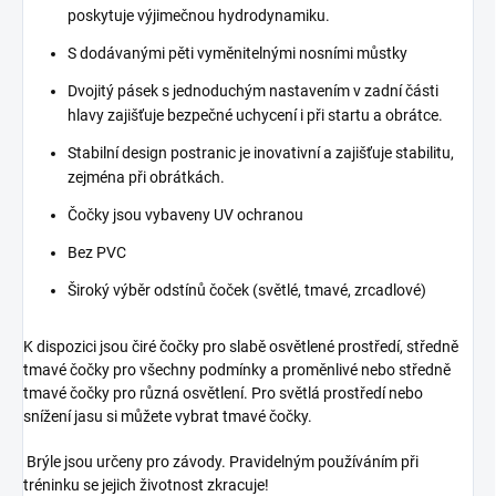
poskytuje výjimečnou hydrodynamiku.
S dodávanými pěti vyměnitelnými nosními můstky
Dvojitý pásek s jednoduchým nastavením v zadní části
hlavy zajišťuje bezpečné uchycení i při startu a obrátce.
Stabilní design postranic je inovativní a zajišťuje stabilitu,
zejména při obrátkách.
Čočky jsou vybaveny UV ochranou
Bez PVC
Široký výběr odstínů čoček (světlé, tmavé, zrcadlové)
K dispozici jsou čiré čočky pro slabě osvětlené prostředí, středně
tmavé čočky pro všechny podmínky a proměnlivé nebo středně
tmavé čočky pro různá osvětlení. Pro světlá prostředí nebo
snížení jasu si můžete vybrat tmavé čočky.
Brýle jsou určeny pro závody. Pravidelným používáním při
tréninku se jejich životnost zkracuje!