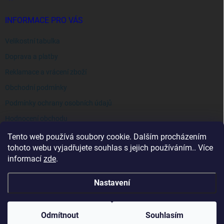
INFORMACE PRO VÁS
Velikostní tabulka
Doprava a platby
Reklamace a vrácení zboží
Obchodní podmínky
Podmínky ochrany osobních údajů
Hodnocení obchodu
Tento web používá soubory cookie. Dalším procházením
tohoto webu vyjadřujete souhlas s jejich používáním.. Více
informací
zde
.
Nastavení
Copyright 2026
Extraswim
. Všechna práva vyhrazena.
Odmítnout
Souhlasím