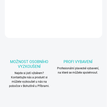
−
+
Přidat do košíku
Plavecké závodní brýle Arena
DETAILNÍ INFORMACE
ZEPTAT SE
MOŽNOST OSOBNÍHO
PROFI VYBAVENÍ
VYZKOUŠENÍ
Profesionální plavecké vybavení,
na které se můžete spolehnout.
Nejste si jistí výběrem?
Kontaktujte nás a produkt si
můžete vyzkoušet u nás na
pobočce v Bohutíně u Příbrami.