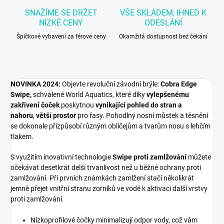
SNAŽÍME SE DRŽET
VŠE SKLADEM, IHNED K
NÍZKÉ CENY
ODESLÁNÍ
Špičkové vybavení za férové ceny
Okamžitá dostupnost bez čekání
NOVINKA 2024:
Objevte revoluční závodní brýle:
Cobra Edge
Swipe,
schválené World Aquatics, které díky
vylepšenému
zakřivení čoček
poskytnou
vynikající pohled do stran a
nahoru
,
větší prostor
pro řasy. Pohodlný nosní můstek a těsnění
se dokonale přizpůsobí různým obličejům a tvarům nosu s lehčím
tlakem.
S využitím inovativní technologie
Swipe proti zamlžování
můžete
očekávat desetkrát delší trvanlivost než u běžné ochrany proti
zamlžování. Při prvních známkách zamlžení stačí několikrát
jemně přejet vnitřní stranu zorníků ve vodě k aktivaci další vrstvy
proti zamlžování.
Nízkoprofilové čočky minimalizují odpor vody, což vám