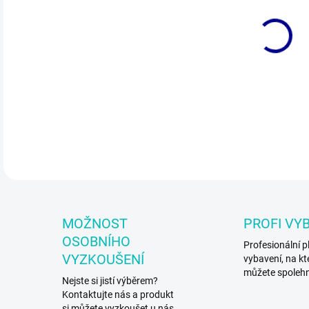
DO:
10.
Plav
DETA
MOŽNOST
PROFI VY
OSOBNÍHO
Profesionální p
VYZKOUŠENÍ
vybavení, na kt
můžete spoleh
Nejste si jistí výběrem?
Kontaktujte nás a produkt
si můžete vyzkoušet u nás