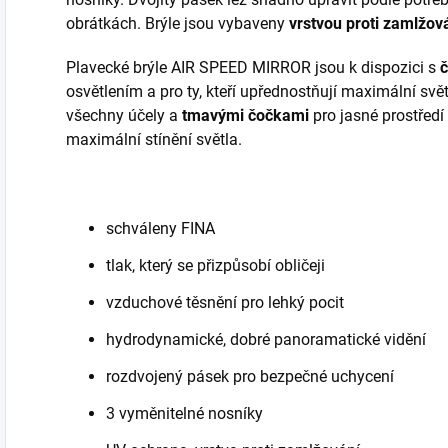
obrátkách. Brýle jsou vybaveny
vrstvou proti zamlžov
Plavecké brýle AIR SPEED MIRROR jsou k dispozici s
č
osvětlením a pro ty, kteří upřednostňují maximální svě
všechny účely a
tmavými čočkami
pro jasné prostředí 
maximální stínění světla.
schváleny FINA
tlak, který se přizpůsobí obličeji
vzduchové těsnění pro lehký pocit
hydrodynamické, dobré panoramatické vidění
rozdvojený pásek pro bezpečné uchycení
3 vyměnitelné nosníky