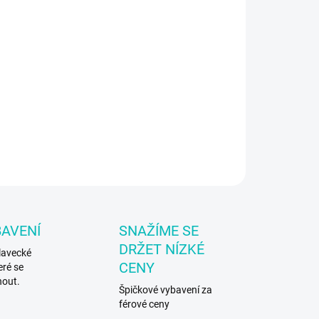
8.2026
−
+
Přidat do košíku
ecké brýle Arena
ILNÍ INFORMACE
ZEPTAT SE
BAVENÍ
SNAŽÍME SE
DRŽET NÍZKÉ
lavecké
CENY
eré se
nout.
Špičkové vybavení za
férové ceny