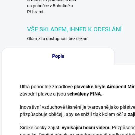
na pobočce v Bohutíně u
Příbrami.
VŠE SKLADEM, IHNED K ODESLÁNÍ
Okamžitá dostupnost bez čekání
Popis
Ultra pohodlné zrcadlové
plavecké brýle Airspeed Mir
závodní plavce a jsou
schváleny FINA.
Inovativní vzduchové těsnění je tvarované jako plástve
přizpůsobuje obličeji, aby se snížil tlak kolem očí a
zaji
Široké čočky zajistí
vynikající boční vidění.
Přizpůsoben
nosníky. Dvojitý pásek lez snadno upravit podle potřeby