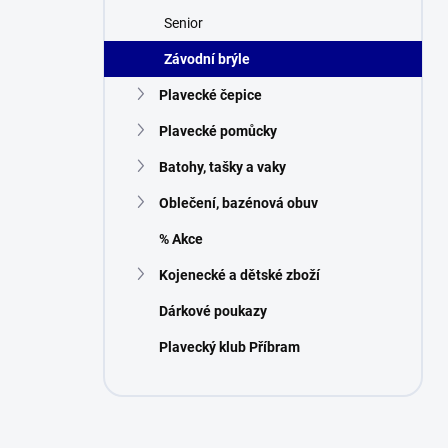
n
Senior
í
p
Závodní brýle
a
n
Plavecké čepice
e
Plavecké pomůcky
l
Batohy, tašky a vaky
Oblečení, bazénová obuv
% Akce
Kojenecké a dětské zboží
Dárkové poukazy
Plavecký klub Příbram