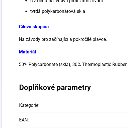
UV ochrana, vrstva proti zamlžování
tvrdá polykarbonátová skla
Cílová skupina
Na závody pro začínající a pokročilé plavce.
Materiál
50% Polycarbonate (skla), 30% Thermoplastic Rubber (
Doplňkové parametry
Kategorie
:
EAN
: