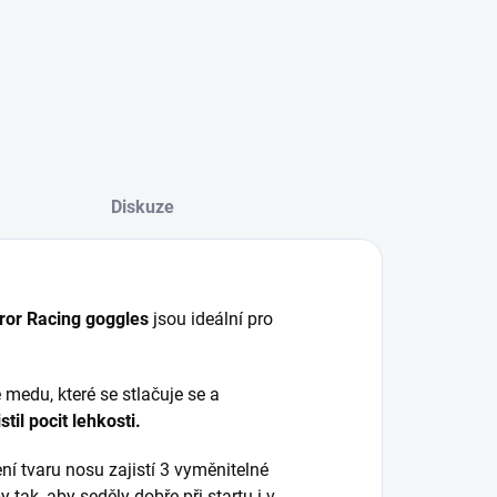
Diskuze
ror Racing goggles
jsou ideální pro
 medu, které se stlačuje se a
stil pocit lehkosti.
í tvaru nosu zajistí 3 vyměnitelné
 tak, aby seděly dobře při startu i v