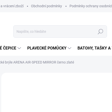
a vrácení zboží
Obchodní podmínky
Podmínky ochrany osobníc
Hledat
É ČEPICE
PLAVECKÉ POMŮCKY
BATOHY, TAŠKY A
cké brýle ARENA AIR-SPEED MIRROR černo zlaté
Neohodnoceno
Podrobnosti hodnocení
ZNAČKA
7
Měr
SK
cena
MŮŽ