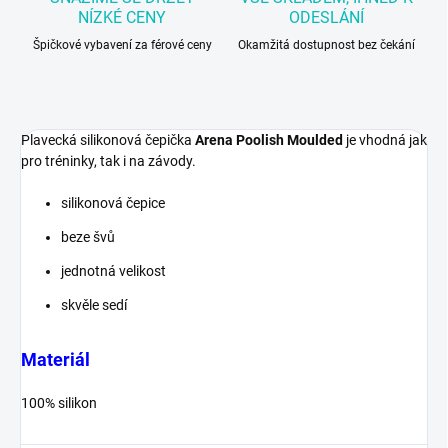
NÍZKÉ CENY
ODESLÁNÍ
Špičkové vybavení za férové ceny
Okamžitá dostupnost bez čekání
Plavecká silikonová čepička
Arena Poolish Moulded
je vhodná jak
pro tréninky, tak i na závody.
silikonová čepice
beze švů
jednotná velikost
skvěle sedí
Materiál
100% silikon