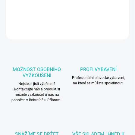
Plavecká čepice Arena
DETAILNÍ INFORMACE
ZEPTAT SE
MOŽNOST OSOBNÍHO
PROFI VYBAVENÍ
VYZKOUŠENÍ
Profesionální plavecké vybavení,
na které se můžete spolehnout.
Nejste si jistí výběrem?
Kontaktujte nás a produkt si
můžete vyzkoušet u nás na
pobočce v Bohutíně u Příbrami.
SNAŽÍME SE DRŽET
VŠE SKLADEM, IHNED K