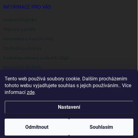
INFORMACE PRO VÁS
Velikostní tabulka
Doprava a platby
Reklamace a vrácení zboží
Obchodní podmínky
Podmínky ochrany osobních údajů
Hodnocení obchodu
Tento web používá soubory cookie. Dalším procházením
tohoto webu vyjadřujete souhlas s jejich používáním.. Více
informací
zde
.
Nastavení
Copyright 2026
Extraswim
. Všechna práva vyhrazena.
Odmítnout
Souhlasím
Vytvořil Shoptet