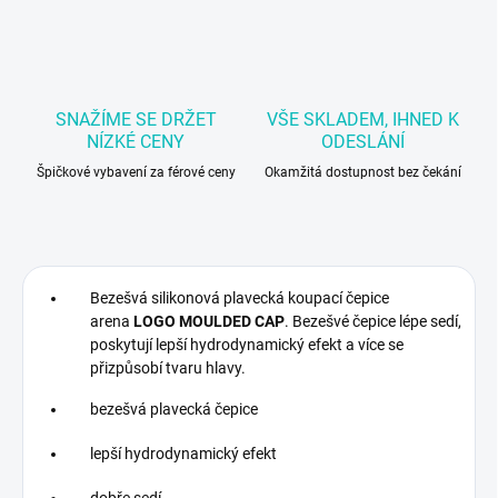
SNAŽÍME SE DRŽET
VŠE SKLADEM, IHNED K
NÍZKÉ CENY
ODESLÁNÍ
Špičkové vybavení za férové ceny
Okamžitá dostupnost bez čekání
Bezešvá silikonová plavecká koupací čepice
arena
LOGO MOULDED CAP
. Bezešvé čepice lépe sedí,
poskytují lepší hydrodynamický efekt a více se
přizpůsobí tvaru hlavy.
bezešvá plavecká čepice
lepší hydrodynamický efekt