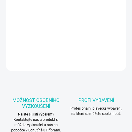
DORUČIT DO:
12.8.2026
−
+
Přidat do košíku
Plavecká čepice Arena
DETAILNÍ INFORMACE
ZEPTAT SE
MOŽNOST OSOBNÍHO
PROFI VYBAVENÍ
VYZKOUŠENÍ
Profesionální plavecké vybavení,
na které se můžete spolehnout.
Nejste si jistí výběrem?
Kontaktujte nás a produkt si
můžete vyzkoušet u nás na
pobočce v Bohutíně u Příbrami.